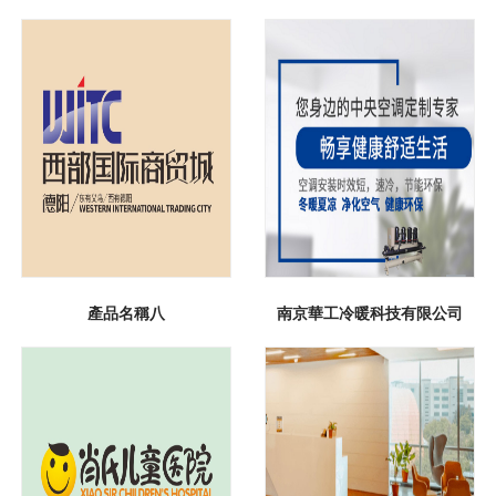
產品名稱八
南京華工冷暖科技有限公司