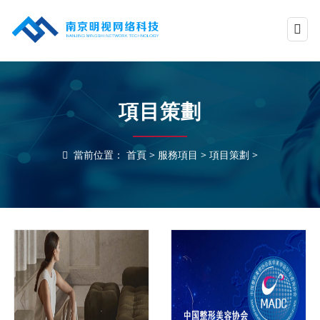
項目策劃
當前位置：
首頁
>
服務項目
>
項目策劃
>